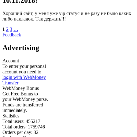
10.11.2018:
Хороший сайт, у меня уже vip статус и не разу не было каких
либо накладок. Так держать!!!
1
2
3
…
Feedback
Advertising
Account
To enter your personal
account you need to
login with WebMoney
Transfer
WebMoney Bonus
Get Free Bonus to
your WebMoney purse.
Funds are transferred
immediately.
Statistics
Total users:
455217
Total orders:
1759746
Orders per day:
32