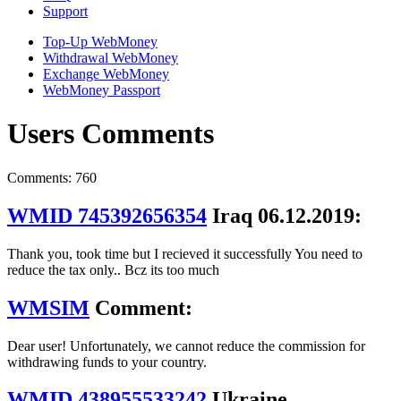
Support
Top-Up WebMoney
Withdrawal WebMoney
Exchange WebMoney
WebMoney Passport
Users Comments
Comments: 760
WMID 745392656354
Iraq 06.12.2019:
Thank you, took time but I recieved it successfully You need to
reduce the tax only.. Bcz its too much
WMSIM
Comment:
Dear user! Unfortunately, we cannot reduce the commission for
withdrawing funds to your country.
WMID 438955533242
Ukraine