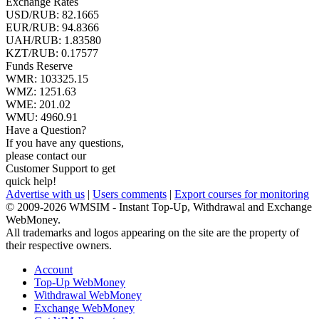
Exchange Rates
USD/RUB:
82.1665
EUR/RUB:
94.8366
UAH/RUB: 1.83580
KZT/RUB:
0.17577
Funds Reserve
WMR:
103325.15
WMZ:
1251.63
WME:
201.02
WMU:
4960.91
Have a Question?
If you have any questions,
please contact our
Customer Support to get
quick help!
Advertise with us
|
Users comments
|
Export courses for monitoring
© 2009-2026 WMSIM - Instant Top-Up, Withdrawal and Exchange
WebMoney.
All trademarks and logos appearing on the site are the property of
their respective owners.
Account
Top-Up WebMoney
Withdrawal WebMoney
Exchange WebMoney