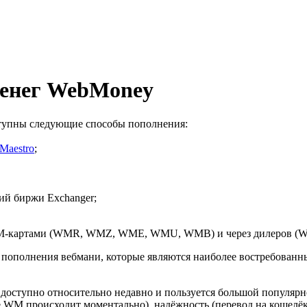
денег WebMoney
ступны следующие способы пополнения:
Maestro
;
ий биржи Exchanger;
WM-картами (WMR, WMZ, WME, WMU, WMB) и через дилеров (
 пополнения вебмани, которые являются наиболее востребованны
 доступно относительно недавно и пользуется большой популярн
 WM происходит моментально), надёжность (перевод на кошелёк