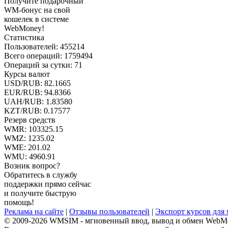
Получите подарочный
WM-бонус на свой
кошелек в системе
WebMoney!
Статистика
Пользователей:
455214
Всего операций:
1759494
Операций за сутки:
71
Курсы валют
USD/RUB:
82.1665
EUR/RUB:
94.8366
UAH/RUB: 1.83580
KZT/RUB:
0.17577
Резерв средств
WMR:
103325.15
WMZ:
1235.02
WME:
201.02
WMU:
4960.91
Возник вопрос?
Обратитесь в службу
поддержки прямо сейчас
и получите быструю
помощь!
Реклама на сайте
|
Отзывы пользователей
|
Экспорт курсов для
© 2009-2026 WMSIM - мгновенный ввод, вывод и обмен WebM