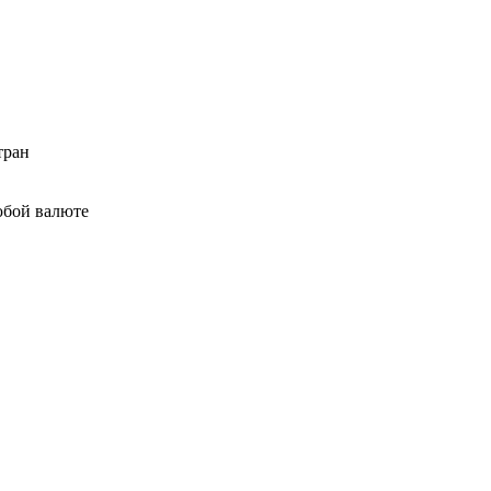
тран
юбой валюте