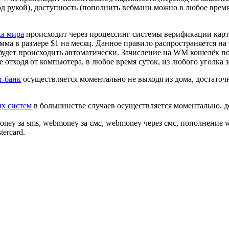
д рукой), доступность (пополнить вебмани можно в любое время 
ка мира
происходит через процессинг системы верификации карт
мма в размере $1 на месяц. Данное правило распространяется на
дет происходить автоматически. Зачисление на WM кошелёк пос
 отходя от компьютера, в любое время суток, из любого уголка 
т-банк
осуществляется моментально не выходя из дома, достаточ
х систем
в большинстве случаев осуществляется моментально, до
ey за sms, webmoney за смс, webmoney через смс, пополнение w
ercard.