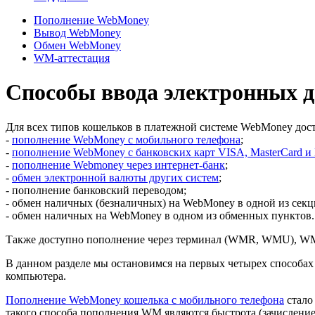
Пополнение WebMoney
Вывод WebMoney
Обмен WebMoney
WM-аттестация
Способы ввода электронных 
Для всех типов кошельков в платежной системе WebMoney до
-
пополнение WebMoney с мобильного телефона
;
-
пополнение WebMoney с банковских карт VISA, MasterCard и 
-
пополнение Webmoney через интернет-банк
;
-
обмен электронной валюты других систем
;
- пополнение банковский переводом;
- обмен наличных (безналичных) на WebMoney в одной из секц
- обмен наличных на WebMoney в одном из обменных пунктов.
Также доступно пополнение через терминал (WMR, WMU), 
В данном разделе мы остановимся на первых четырех способах
компьютера.
Пополнение WebMoney кошелька с мобильного телефона
стало
такого способа пополнения WM являются быстрота (зачисление