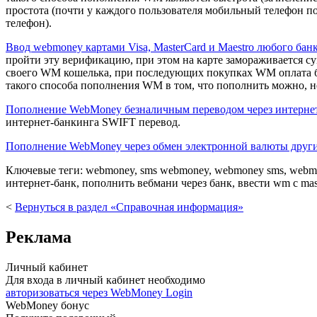
простота (почти у каждого пользователя мобильный телефон по
телефон).
Ввод webmoney картами Visa, MasterCard и Maestro любого бан
пройти эту верификацию, при этом на карте замораживается су
своего WM кошелька, при последующих покупках WM оплата бу
такого способа пополнения WM в том, что пополнить можно, не
Пополнение WebMoney безналичным переводом через интерне
интернет-банкинга SWIFT перевод.
Пополнение WebMoney через обмен электронной валюты други
Ключевые теги: webmoney, sms webmoney, webmoney sms, webmon
интернет-банк, пополнить вебмани через банк, ввести wm с mast
<
Вернуться в раздел «Справочная информация»
Реклама
Личный кабинет
Для входа в личный кабинет необходимо
авторизоваться через WebMoney Login
WebMoney бонус