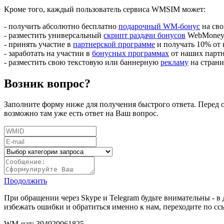
Кроме того, каждый пользователь сервиса WMSIM может:
- получить абсолютно бесплатно
подарочный WM-бонус
на св
- разместить универсальный
скрипт раздачи бонусов
WebMoney н
- принять участие в
партнерской программе
и получать 10% от 
- заработать на участии в
бонусных программах
от наших партн
- разместить свою текстовую или баннерную
рекламу
на страни
Возник вопрос?
Заполните форму ниже для получения быстрого ответа. Перед о
возможно там уже есть ответ на Ваш вопрос.
Продолжить
При обращении через Skype и Telegram будьте внимательны - 
избежать ошибки и обратиться именно к нам, переходите по с
WM-чат: 394929061825