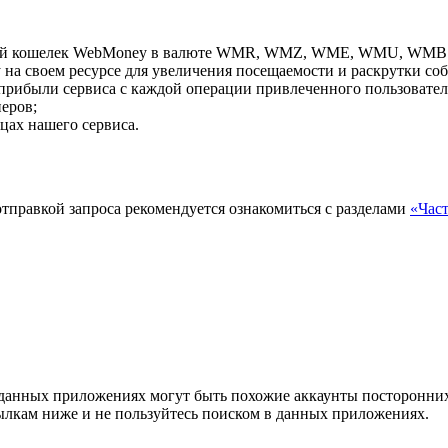
ой кошелек WebMoney в валюте WMR, WMZ, WME, WMU, WMB
а своем ресурсе для увеличения посещаемости и раскрутки соб
прибыли сервиса с каждой операции привлеченного пользовател
еров;
цах нашего сервиса.
тправкой запроса рекомендуется ознакомиться с разделами
«Час
в данных приложениях могут быть похожие аккаунты посторонни
сылкам ниже и не пользуйтесь поиском в данных приложениях.