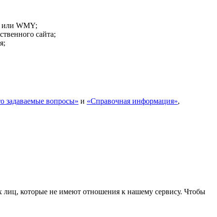
 или WMY;
ственного сайта;
я;
то задаваемые вопросы»
и
«Справочная информация»
,
х лиц, которые не имеют отношения к нашему сервису. Чтобы