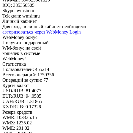
ICQ: 385356505
Skype: wmsimru
Telegram: wmsimru
Личный кабинет
Для входа в личный кабинет необходимо
авторизоваться через WebMoney Login
WebMoney бонус
Получите подарочный
WM-бонус на свой
кошелек в системе
WebMoney!
Статистика
Пользователей:
455214
Всего операций:
1759356
Операций за сутки:
77
Курсы валют
USD/RUB:
81.4077
EUR/RUB:
94.0585
UAH/RUB: 1.81865
KZT/RUB:
0.17326
Резерв средств
WMR:
103325.15
WMZ:
1235.02
WME:
201.02