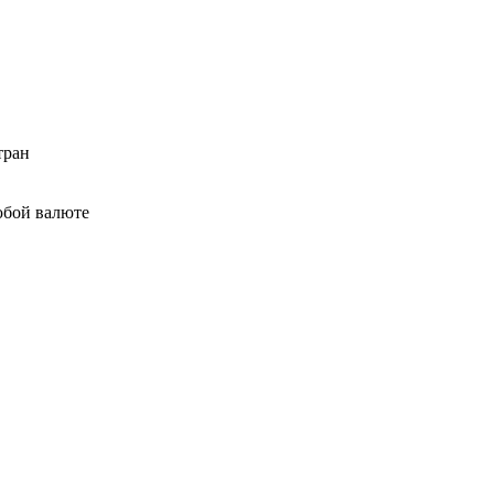
тран
юбой валюте