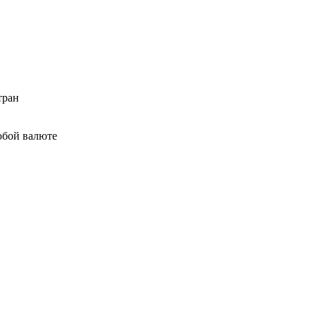
тран
юбой валюте