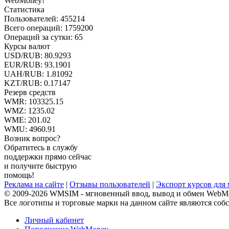
WebMoney!
Статистика
Пользователей:
455214
Всего операций:
1759200
Операций за сутки:
65
Курсы валют
USD/RUB:
80.9293
EUR/RUB:
93.1901
UAH/RUB: 1.81092
KZT/RUB:
0.17147
Резерв средств
WMR:
103325.15
WMZ:
1235.02
WME:
201.02
WMU:
4960.91
Возник вопрос?
Обратитесь в службу
поддержки прямо сейчас
и получите быструю
помощь!
Реклама на сайте
|
Отзывы пользователей
|
Экспорт курсов для
© 2009-2026 WMSIM - мгновенный ввод, вывод и обмен WebM
Все логотипы и торговые марки на данном сайте являются соб
Личный кабинет