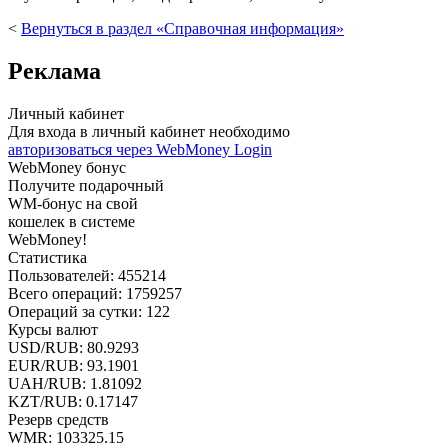
<
Вернуться в раздел «Справочная информация»
Реклама
Личный кабинет
Для входа в личный кабинет необходимо
авторизоваться через WebMoney Login
WebMoney бонус
Получите подарочный
WM-бонус на свой
кошелек в системе
WebMoney!
Статистика
Пользователей:
455214
Всего операций:
1759257
Операций за сутки:
122
Курсы валют
USD/RUB:
80.9293
EUR/RUB:
93.1901
UAH/RUB: 1.81092
KZT/RUB:
0.17147
Резерв средств
WMR:
103325.15